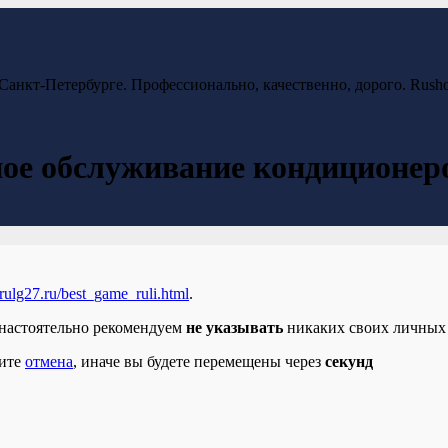
анкт-Петербурге. Профессионально, качественно, дорого. Rusho
ное обслуживание кондиционер
//rulg27.ru/best_game_ruli.html
.
настоятельно рекомендуем
не указывать
никаких своих личных 
мите
отмена
, иначе вы будете перемещены через
секунд