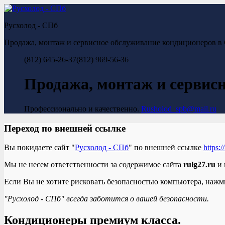
Русхолод - СПб
Продажа, монтаж и сервисное обслуживание кондиционеров в С
(812) 645-26-37
(812) 969-56-36
Продажа, монтаж и сервис
Профессионально и качественно.
Rusholod_spb@mail.ru
Переход по внешней ссылке
Вы покидаете сайт "
Русхолод - СПб
" по внешней ссылке
https:
Мы не несем ответственности за содержимое сайта
rulg27.ru
и 
Если Вы не хотите рисковать безопасностью компьютера, наж
"Русхолод - СПб" всегда заботится о вашей безопасности.
Кондиционеры премиум класса.